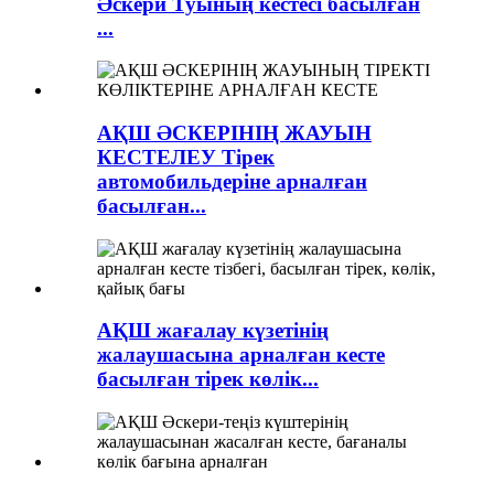
Әскери Туының кестесі басылған
...
АҚШ ӘСКЕРІНІҢ ЖАУЫН
КЕСТЕЛЕУ Тірек
автомобильдеріне арналған
басылған...
АҚШ жағалау күзетінің
жалаушасына арналған кесте
басылған тірек көлік...