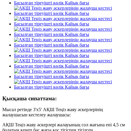
Қысқаша сипаттама:
Мысал ретінде 3'x5' АҚШ Теңіз жаяу әскерлерінің
жалаушасын кестелеу жалаушасы:
АҚШ Теңіз жаяу әскерлері жалауының сол жағына ені 4,5 см
болатын кенеп бас жағы қос тігіспен тігілген.