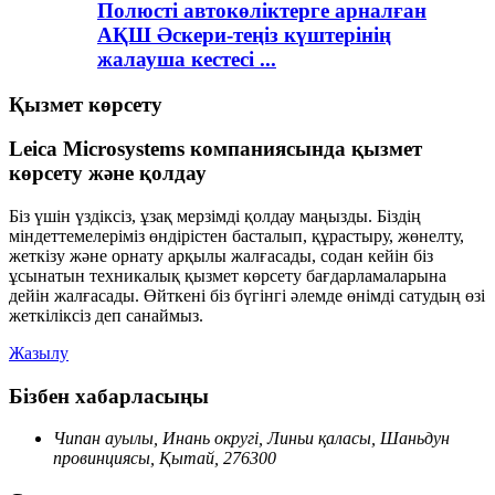
Полюсті автокөліктерге арналған
АҚШ Әскери-теңіз күштерінің
жалауша кестесі ...
Қызмет көрсету
Leica Microsystems компаниясында қызмет
көрсету және қолдау
Біз үшін үздіксіз, ұзақ мерзімді қолдау маңызды. Біздің
міндеттемелеріміз өндірістен басталып, құрастыру, жөнелту,
жеткізу және орнату арқылы жалғасады, содан кейін біз
ұсынатын техникалық қызмет көрсету бағдарламаларына
дейін жалғасады. Өйткені біз бүгінгі әлемде өнімді сатудың өзі
жеткіліксіз деп санаймыз.
Жазылу
Бізбен хабарласыңы
Чипан ауылы, Инань округі, Линьи қаласы, Шаньдун
провинциясы, Қытай, 276300