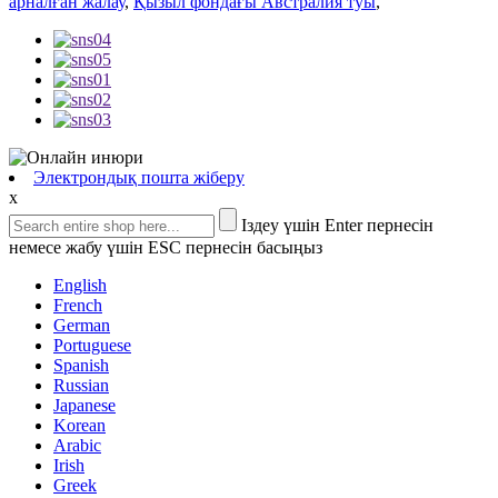
арналған жалау
,
Қызыл фондағы Австралия туы
,
Электрондық пошта жіберу
x
Іздеу үшін Enter пернесін
немесе жабу үшін ESC пернесін басыңыз
English
French
German
Portuguese
Spanish
Russian
Japanese
Korean
Arabic
Irish
Greek