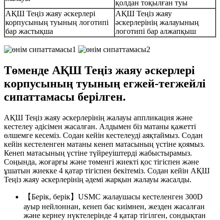
қолдан тоқылған туы
АҚШ Теңіз жаяу әскерлері
АҚШ Теңіз жаяу
корпусының туының логотипі
әскерлерінің жалауының
бар жастықша
логотипі бар алжапқыш
Төменде АҚШ Теңіз жаяу әскерлері
корпусының туының егжей-тегжейлі
сипаттамасы берілген.
АҚШ Теңіз жаяу әскерлерінің жалауы аппликация және
кестелеу әдісімен жасалған. Алдымен біз матаны қажетті
өлшемге кесеміз. Содан кейін кестелеуді аяқтаймыз. Содан
кейін кестеленген матаны кенеп матасының үстіне қоямыз.
Кенеп матасының үстіне түйреуіштерді жабыстырамыз.
Соңында, жоғарғы және төменгі жиекті қос тігіспен және
ұшатын жиекке 4 қатар тігіспен бекітеміз. Содан кейін АҚШ
Теңіз жаяу әскерлерінің әдемі жарқын жалауы жасалды.
【Берік, берік】USMC жалаушасы кестеленген 300D
ауыр нейлоннан, кенеп бас киімнен, жезден жасалған
және кернеу нүктелерінде 4 қатар тігілген, сондықтан