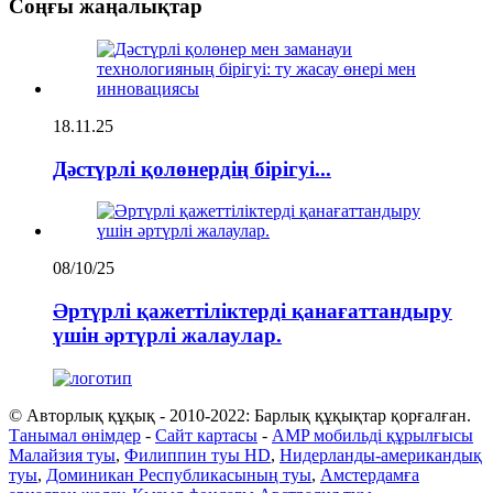
Соңғы жаңалықтар
18.11.25
Дәстүрлі қолөнердің бірігуі...
08/10/25
Әртүрлі қажеттіліктерді қанағаттандыру
үшін әртүрлі жалаулар.
© Авторлық құқық - 2010-2022: Барлық құқықтар қорғалған.
Танымал өнімдер
-
Сайт картасы
-
AMP мобильді құрылғысы
Малайзия туы
,
Филиппин туы HD
,
Нидерланды-американдық
туы
,
Доминикан Республикасының туы
,
Амстердамға