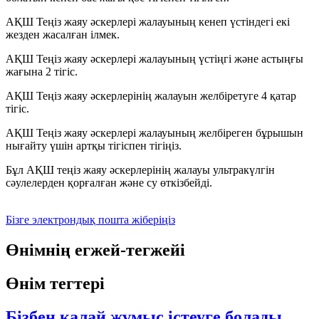
АҚШ Теңіз жаяу әскерлері жалауының кенеп үстіндегі екі
жезден жасалған ілмек.
АҚШ Теңіз жаяу әскерлері жалауының үстіңгі және астыңғы
жағына 2 тігіс.
АҚШ Теңіз жаяу әскерлерінің жалауын желбіретуге 4 қатар
тігіс.
АҚШ Теңіз жаяу әскерлері жалауының желбіреген бұрышын
нығайту үшін артқы тігіспен тігіңіз.
Бұл АҚШ теңіз жаяу әскерлерінің жалауы ультракүлгін
сәулелерден қорғалған және су өткізбейді.
Бізге электрондық пошта жіберіңіз
Өнімнің егжей-тегжейі
Өнім тегтері
Бізбен қалай жұмыс істеуге болады