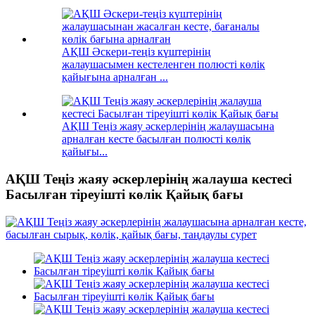
АҚШ Әскери-теңіз күштерінің
жалаушасымен кестеленген полюсті көлік
қайығына арналған ...
АҚШ Теңіз жаяу әскерлерінің жалаушасына
арналған кесте басылған полюсті көлік
қайығы...
АҚШ Теңіз жаяу әскерлерінің жалауша кестесі
Басылған тіреуішті көлік Қайық бағы