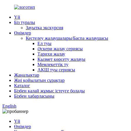
Үй
Біз туралы
Зауытқа экскурсия
Өнімдер
Кестелеу жалаушалары/Баспа жалаушасы
Ел туы
Әскери жалау сериясы
Тарихи жалау
Қызмет көрсету жалауы
Мемлекеттік ту
АҚШ туы сериясы
Жаңалықтар
Жиі қойылатын сұрақтар
Каталог
Бізбен қалай жұмыс істеуге болады
Бізбен хабарласыңы
English
Үй
Өнімдер