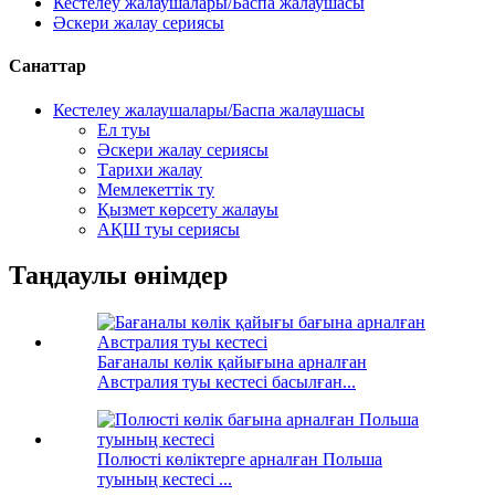
Кестелеу жалаушалары/Баспа жалаушасы
Әскери жалау сериясы
Санаттар
Кестелеу жалаушалары/Баспа жалаушасы
Ел туы
Әскери жалау сериясы
Тарихи жалау
Мемлекеттік ту
Қызмет көрсету жалауы
АҚШ туы сериясы
Таңдаулы өнімдер
Бағаналы көлік қайығына арналған
Австралия туы кестесі басылған...
Полюсті көліктерге арналған Польша
туының кестесі ...