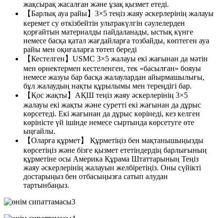
жақсырақ жасалған және ұзақ қызмет етеді.
【Барлық ауа райы】3×5 теңіз жаяу әскерлерінің жалауы
керемет су өткізбейтін ультракүлгін сәулелерден
қорғайтын материалды пайдаланады, ыстық күнге
немесе басқа қатал жағдайларға тозбайды, көптеген ауа
райы мен оқиғаларға төтеп береді
【Кестелген】USMC 3×5 жалауы екі жағынан да мәтін
мен өрнектермен кестеленген, тек «басылған» бояуы
немесе жазуы бар басқа жалаулардан айырмашылығы,
бұл жалаудың нақты құрылымы мен тереңдігі бар.
【Қос жақты】АҚШ теңіз жаяу әскерлерінің 3×5
жалауы екі жақты және суретті екі жағынан да дұрыс
көрсетеді. Екі жағынан да дұрыс көрінеді, кез келген
көріністе үй ішінде немесе сыртында көрсетуге өте
ыңғайлы.
【Оларға құрмет】 Құрметіңіз бен мақтанышыңызды
көрсетіңіз және бізге қызмет ететіндердің барлығының
құрметіне осы Америка Құрама Штаттарының Теңіз
жаяу әскерлерінің жалауын желбіретіңіз. Оны сүйікті
достарыңыз бен отбасыңызға сатып алудан
тартынбаңыз.