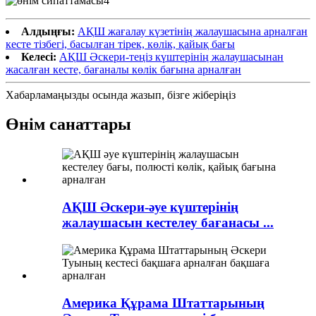
Алдыңғы:
АҚШ жағалау күзетінің жалаушасына арналған
кесте тізбегі, басылған тірек, көлік, қайық бағы
Келесі:
АҚШ Әскери-теңіз күштерінің жалаушасынан
жасалған кесте, бағаналы көлік бағына арналған
Хабарламаңызды осында жазып, бізге жіберіңіз
Өнім санаттары
АҚШ Әскери-әуе күштерінің
жалаушасын кестелеу бағанасы ...
Америка Құрама Штаттарының